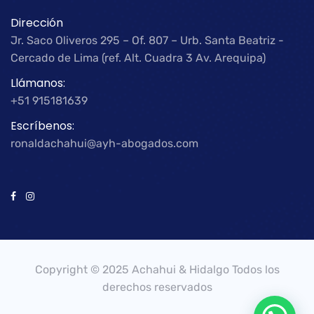
Dirección
Jr. Saco Oliveros 295 – Of. 807 – Urb. Santa Beatriz -
Cercado de Lima (ref. Alt. Cuadra 3 Av. Arequipa)
Llámanos:
+51 915181639
Escríbenos:
ronaldachahui@ayh-abogados.com
Copyright © 2025 Achahui & Hidalgo Todos los
derechos reservados