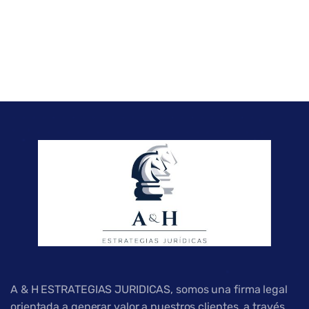
A & H ESTRATEGIAS JURIDICAS, somos una firma legal
orientada a generar valor a nuestros clientes, a través